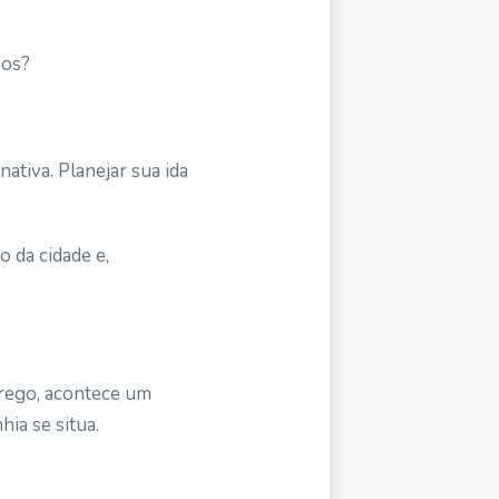
ios?
ativa. Planejar sua ida
o da cidade e
,
prego, acontece um
ia se situa.