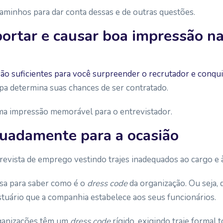
caminhos para dar conta dessas e de outras questões.
rtar e causar boa impressão na
são suficientes para você surpreender o recrutador e conqui
pa determina suas chances de ser contratado.
uma impressão memorável para o entrevistador.
uadamente para a ocasião
evista de emprego vestindo trajes inadequados ao cargo e 
isa para saber como é o
dress code
da organização. Ou seja, 
stuário que a companhia estabelece aos seus funcionários.
ganizações têm um
dress code
rígido, exigindo traje formal t