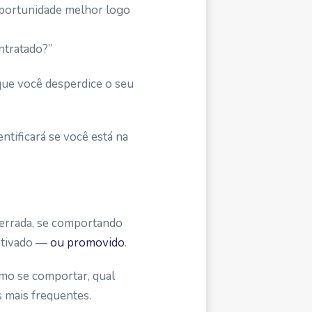
oportunidade melhor logo
ntratado?”
que você desperdice o seu
entificará se você está na
errada, se comportando
etivado —
ou promovido
.
omo se comportar, qual
s mais frequentes.