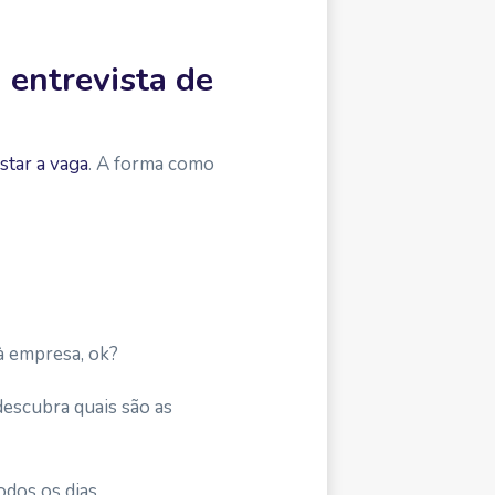
 entrevista de
star a vaga
. A forma como
à empresa, ok?
descubra quais são as
odos os dias.