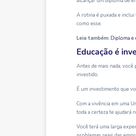
alcançar um diploma de en
A rotina é puxada e inclui
como esse.
Leia também:
Diploma e c
Educação é inv
Antes de mais nada, você 
investido.
É um investimento que voc
Com a vivência em uma Uni
toda a certeza te ajudará
Você terá uma larga exper
problemas reais das empr