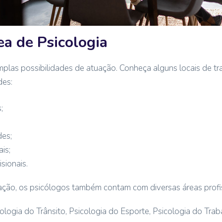
ea de Psicologia
las possibilidades de atuação. Conheça alguns locais de t
des:
;
des;
is;
isionais.
ação, os psicólogos também contam com diversas áreas profis
logia do Trânsito, Psicologia do Esporte, Psicologia do Traba