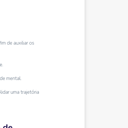
im de auxiliar os
e.
de mental.
idar uma trajetória
m de